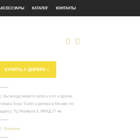
АКСЕССУАРЫ
КАТАЛОГ
КОНТАКТЫ
КУПИТЬ У ДИЛЕРА
Вы всегда можете купить этот и другие
товары Solar Trailer у дилера в Москве, по
адресу: ТЦ Формула Х, МКАД 27 км
Прицепы