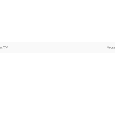
ов ATV
Москв