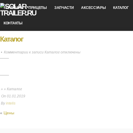
ГЛАВНАЯ
ПРИЦЕПЫ
ЗАПЧАСТИ
АКСЕССУАРЫ
КАТАЛОГ
КОНТАКТЫ
Каталог
•
Комментарии
к записи Каталог
отключены
» » Каталог
On
01.01.2019
By
intelis
«
Цены